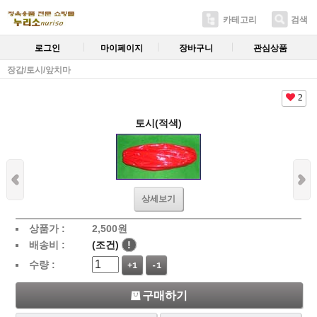
카테고리
검색
로그인
마이페이지
장바구니
관심상품
장갑/토시/앞치마
2
토시(적색)
상세보기
상품가 :
2,500
원
배송비 :
(조건)
!
수량 :
+1
-1
구매하기