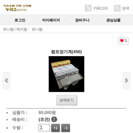
카테고리
검색
로그인
마이페이지
장바구니
관심상품
유니랩 / 럭키랩
유니랩
5
랩포장기계(450)
상세보기
상품가 :
80,000
원
배송비 :
(조건)
!
수량 :
+1
-1