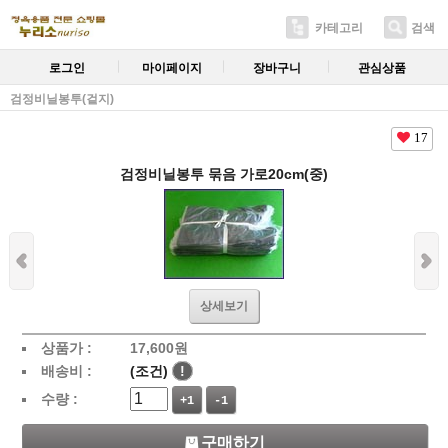
카테고리
검색
로그인
마이페이지
장바구니
관심상품
검정비닐봉투(겉지)
17
검정비닐봉투 묶음 가로20cm(중)
상세보기
상품가 :
17,600
원
배송비 :
(조건)
!
수량 :
+1
-1
구매하기