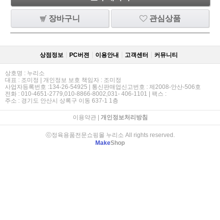
장바구니
관심상품
상점정보
PC버젼
이용안내
고객센터
커뮤니티
상호명 : 누리소
대표 : 조미정 | 개인정보 보호 책임자 : 조미정
사업자등록번호 :134-26-54925 | 통신판매업신고번호 : 제2008-안산-506호
전화 : 010-4651-2779,010-8866-8002,031- 406-1101 | 팩스 :
주소 : 경기도 안산시 상록구 이동 637-1 1층
이용약관
|
개인정보처리방침
ⓒ정육용품전문쇼핑몰 누리소 All rights reserved.
Make
Shop