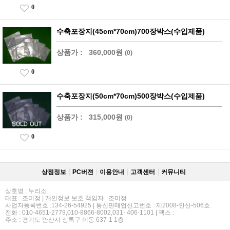
0
수축포장지(45cm*70cm)700장박스(수입제품)
상품가 :
360,000원
(0)
0
수축포장지(50cm*70cm)500장박스(수입제품)
상품가 :
315,000원
(0)
0
상점정보
PC버젼
이용안내
고객센터
커뮤니티
상호명 : 누리소
대표 : 조미정 | 개인정보 보호 책임자 : 조미정
사업자등록번호 :134-26-54925 | 통신판매업신고번호 : 제2008-안산-506호
전화 : 010-4651-2779,010-8866-8002,031- 406-1101 | 팩스 :
주소 : 경기도 안산시 상록구 이동 637-1 1층