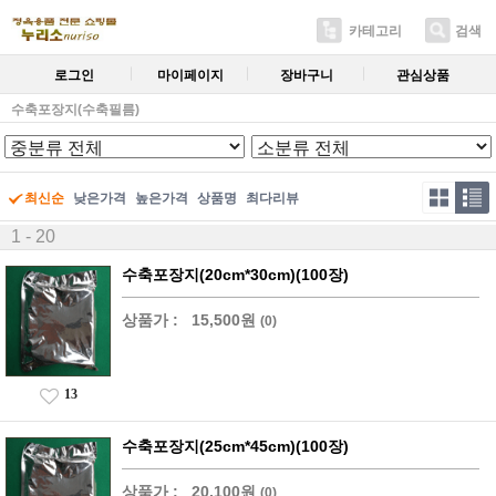
카테고리
검색
로그인
마이페이지
장바구니
관심상품
수축포장지(수축필름)
최신순
낮은가격
높은가격
상품명
최다리뷰
1 - 20
수축포장지(20cm*30cm)(100장)
상품가 :
15,500원
(0)
13
수축포장지(25cm*45cm)(100장)
상품가 :
20,100원
(0)