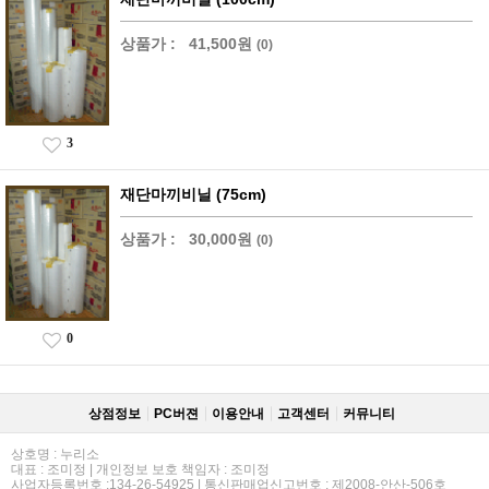
상품가 :
41,500원
(0)
3
재단마끼비닐 (75cm)
상품가 :
30,000원
(0)
0
상점정보
PC버젼
이용안내
고객센터
커뮤니티
상호명 : 누리소
대표 : 조미정 | 개인정보 보호 책임자 : 조미정
사업자등록번호 :134-26-54925 | 통신판매업신고번호 : 제2008-안산-506호