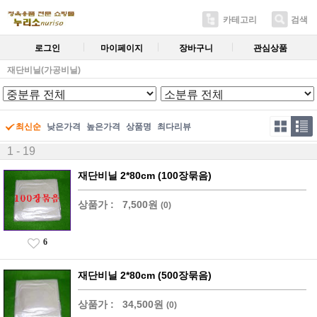
카테고리
검색
로그인
마이페이지
장바구니
관심상품
재단비닐(가공비닐)
최신순
낮은가격
높은가격
상품명
최다리뷰
1 - 19
재단비닐 2*80cm (100장묶음)
상품가 :
7,500원
(0)
6
재단비닐 2*80cm (500장묶음)
상품가 :
34,500원
(0)