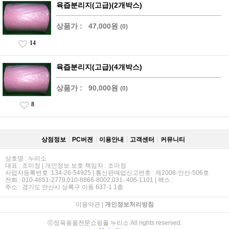
육즙분리지(고급)(2개박스)
상품가 :
47,000원
(0)
14
육즙분리지(고급)(4개박스)
상품가 :
90,000원
(0)
8
상점정보
PC버젼
이용안내
고객센터
커뮤니티
상호명 : 누리소
대표 : 조미정 | 개인정보 보호 책임자 : 조미정
사업자등록번호 :134-26-54925 | 통신판매업신고번호 : 제2008-안산-506호
전화 : 010-4651-2779,010-8866-8002,031- 406-1101 | 팩스 :
주소 : 경기도 안산시 상록구 이동 637-1 1층
이용약관
|
개인정보처리방침
ⓒ정육용품전문쇼핑몰 누리소 All rights reserved.